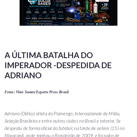
A ÚLTIMA BATALHA DO
IMPERADOR -DESPEDIDA DE
ADRIANO
Fotos: Vitor Sames/Esporte Press Brasil
Adriano (Didico) atleta do Flamengo, Internazionale de Milão,
Seleção Brasileira e entre outros clubes no Brasil e exterior. Se
despediu de forma oficial do futebol, na tarde de ontem (15) no
Maracanã, onde ganhou o Brasileirão de 2009, e foi palco de