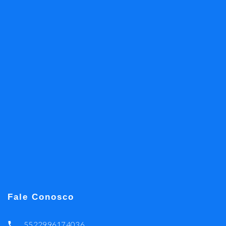
Fale Conosco
5522996174036