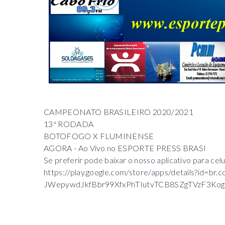
CAMPEONATO BRASILEIRO 2020/2021
13ª RO
BOTOFOGO X FLUMINENSE
AGORA - Ao Vivo no ESPORTE PRESS BRASI
Se preferir pode baixar o nosso aplicativo para celu
https://play.google.com/store/apps/details?id=br
JWepywdJkfBbr99XfxPhTIutvTCB8SZgTVzF3Kog