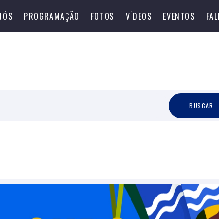
NÓS
PROGRAMAÇÃO
FOTOS
VÍDEOS
EVENTOS
FA
B
U
S
C
A
R
BUSCAR