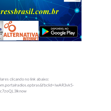
DADA
lares clicando no link abaixo:
.com.portalradios.epbras&fbclid=IwAR3vk5-
c7zoQL3lknow