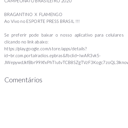
CAMPEONATO BRASILEIRO 2020
BRAGANTINO X FLAMENGO
Ao Vivo no ESPORTE PRESS BRASIL !!!
Se preferir pode baixar o nosso aplicativo para celulares
clicando no link abaixo:
https://play.google.com/store/apps/details?
id=br.com.portalradios.epbras&fbclid=IwAR3vk5-
JWepywdJkfBbr99XfxPhTIutvTCB8SZgTVzF3Kogc7zoQL3lkno
Comentários