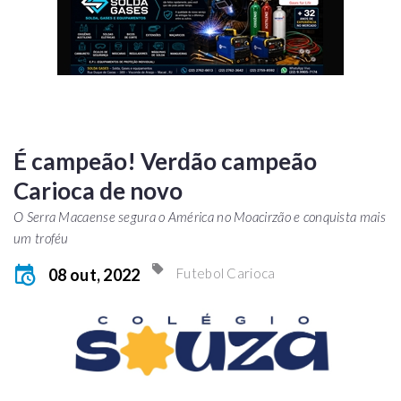
É campeão! Verdão campeão
Carioca de novo
O Serra Macaense segura o América no Moacirzão e conquista mais
um troféu
08 out, 2022
Futebol Carioca