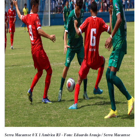
Serra Macaense 0 X 1 América RJ - Foto: Eduardo Araujo / Serra Macaense