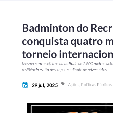
Badminton do Recr
conquista quatro 
torneio internacion
Mesmo com os efeitos da altitude de 2.800 metros aci
resiliência e alto desempenho diante de adversários
Ações, Politicas Públicas 
29 jul, 2025