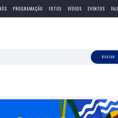
NÓS
PROGRAMAÇÃO
FOTOS
VÍDEOS
EVENTOS
FA
B
U
S
C
A
R
BUSCAR