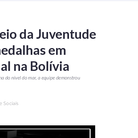
eio da Juventude
medalhas em
al na Bolívia
ma do nível do mar, a equipe demonstrou
e Sociais