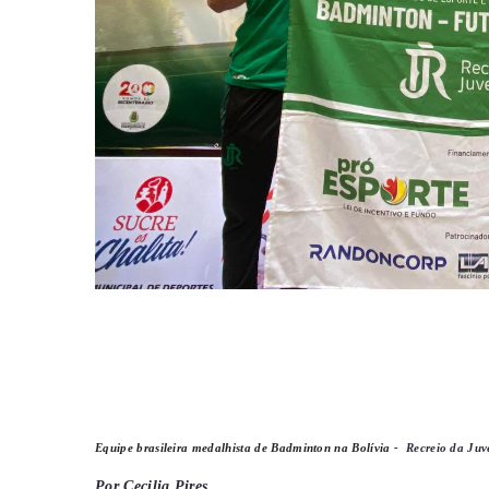
Equipe brasileira medalhista de Badminton na Bolívia -
Recreio da Juv
Por Cecilia Pires