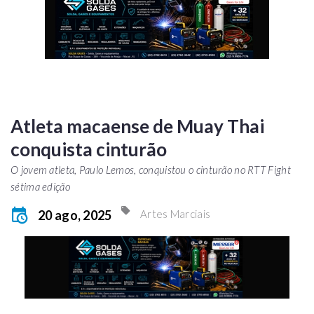
Atleta macaense de Muay Thai
conquista cinturão
O jovem atleta, Paulo Lemos, conquistou o cinturão no RTT Fight
sétima edição
20 ago, 2025
Artes Marciais