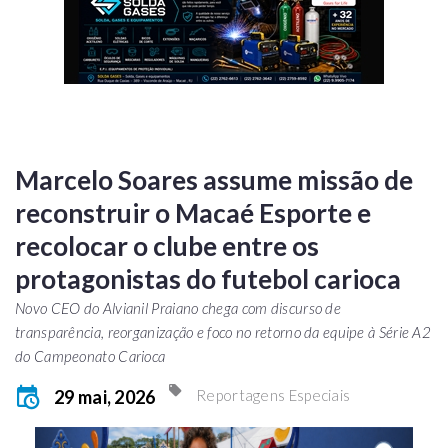
Marcelo Soares assume missão de
reconstruir o Macaé Esporte e
recolocar o clube entre os
protagonistas do futebol carioca
Novo CEO do Alvianil Praiano chega com discurso de
transparência, reorganização e foco no retorno da equipe à Série A2
do Campeonato Carioca
29 mai, 2026
Reportagens Especiais