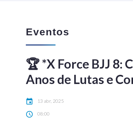
Eventos
🏆 *X Force BJJ 8: 
Anos de Lutas e Co
13 abr, 2025
08:00