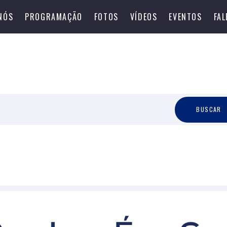
NÓS
PROGRAMAÇÃO
FOTOS
VÍDEOS
EVENTOS
FA
B
U
S
C
A
R
BUSCAR