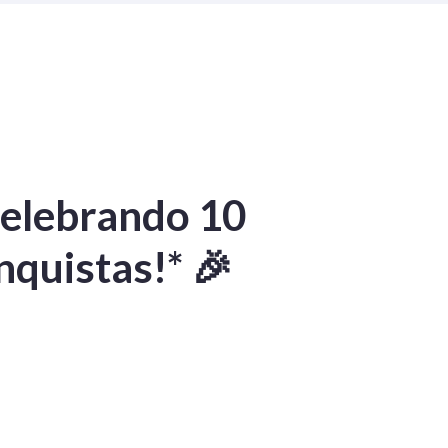
Celebrando 10
nquistas!* 🎉