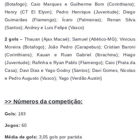
(Botafogo); Caio Marques e Guilherme Bom (Corinthians);
Henry (CT El Elyon); Pedro Henrique (Juventude); Diego
Guimarães (Flamengo); Ícaro (Palmeiras); Renan Silva
(Santos); Andrey e Luis Felipe (Vasco)
2 gols –
Thauan (Ajax Macaé); Samuel (Atlético-MG); Vinicius
Moreira (Botafogo); João Pedro (Carapebus); Cristian Baroni
(Corinthians); Kauan e Ruan Gabriel (Ibrachina); Hiago
(Juventude); Rafinha e Ryan Pablo (Flamengo); Caio (Prata da
Casa); Davi Dias e Yago Godoy (Santos); Davi Gomes, Nicolas
e Pedro Augusto (Vasco); Yago (Verdão Austin)
>> Números da competição:
Gols:
183
Jogos:
60
Média de gols:
3,05 gols por partida