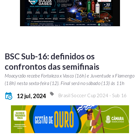
BSC Sub-16: definidos os
confrontos das semifinais
Moacyrzão recebe Fortaleza x Vasco (16h) e Juventude x Flamengo
(18h) nesta sexta-feira (12). Final será no sábado (13) às 11h
12 jul, 2024
Brasil Soccer Cup 2024 - Sub 16