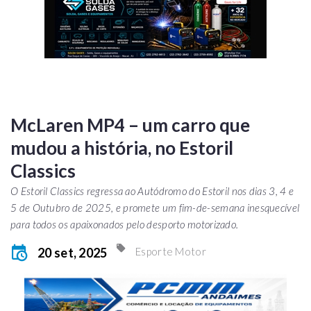
McLaren MP4 – um carro que
mudou a história, no Estoril
Classics
O Estoril Classics regressa ao Autódromo do Estoril nos dias 3, 4 e
5 de Outubro de 2025, e promete um fim-de-semana inesquecível
para todos os apaixonados pelo desporto motorizado.
20 set, 2025
Esporte Motor