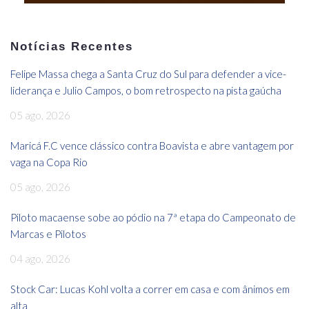
Notícias Recentes
Felipe Massa chega a Santa Cruz do Sul para defender a vice-
liderança e Julio Campos, o bom retrospecto na pista gaúcha
05 ago, 2026
Maricá F.C vence clássico contra Boavista e abre vantagem por
vaga na Copa Rio
05 ago, 2026
Piloto macaense sobe ao pódio na 7ª etapa do Campeonato de
Marcas e Pilotos
04 ago, 2026
Stock Car: Lucas Kohl volta a correr em casa e com ânimos em
alta