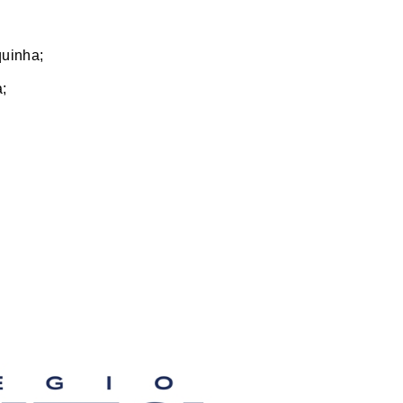
quinha;
;