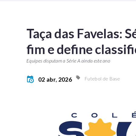
Taça das Favelas: S
fim e define classif
Equipes disputam a Série A ainda este ano
Futebol de Base
02 abr, 2026