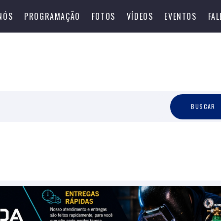
NÓS
PROGRAMAÇÃO
FOTOS
VÍDEOS
EVENTOS
FA
B
U
S
C
A
R
BUSCAR