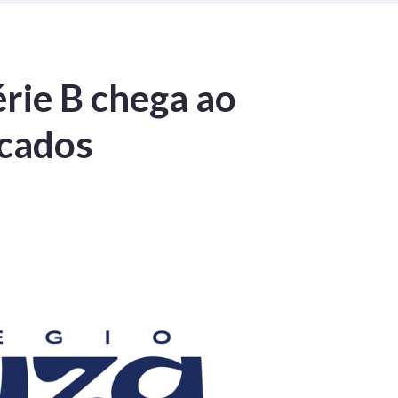
érie B chega ao
icados