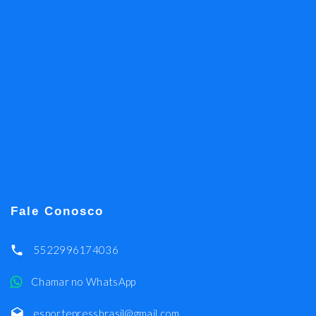
Fale Conosco
5522996174036
Chamar no WhatsApp
esportepressbrasil@gmail.com