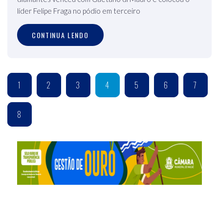
líder Felipe Fraga no pódio em terceiro
CONTINUA LENDO
1
2
3
4
5
6
7
8